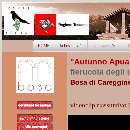
HOME
la bosa dov'è
la bosa cos'è
l
"Autunno Apuano
fierucola degli 
Bosa di Careggine
videoclip riassuntivo 