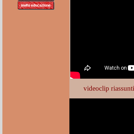
videoclip riassunti