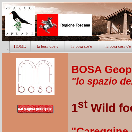
HOME
la bosa dov'è
la bosa cos'è
la bosa cosa c'è
BOSA Geopa
"lo spazio de
st
1
Wild fo
"Careggine