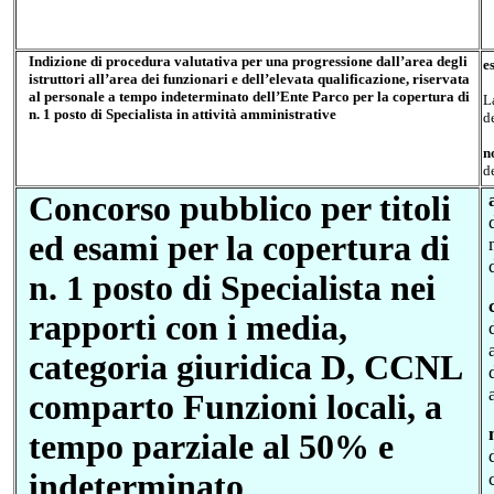
Indizione di procedura valutativa per una progressione dall’area degli
e
istruttori all’area dei funzionari e dell’elevata qualificazione, riservata
al personale a tempo indeterminato dell’Ente Parco per la copertura di
L
n. 1 posto di Specialista in attività amministrative
d
n
d
C
oncorso pubblico per titoli
ed esami per la copertura di
n. 1 posto di Specialista nei
rapporti con i media,
categoria giuridica D, CCNL
comparto Funzioni locali, a
tempo parziale al 50% e
indeterminato