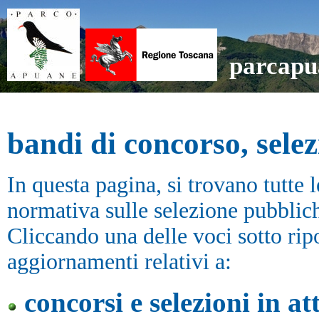
parcapu
bandi di concorso, sele
In questa pagina, si trovano tutte 
normativa sulle selezione pubblich
Cliccando una delle voci sotto ripo
aggiornamenti relativi a:
concorsi e selezioni in at