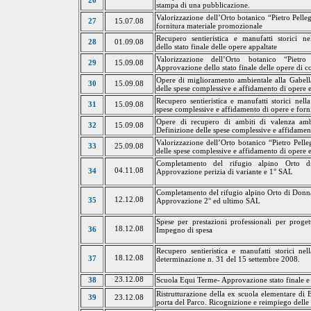
26
stampa di una pubblicazione.
Valorizzazione dell’Orto botanico “Pietro Pelle
27
15.07.08
fornitura materiale promozionale
Recupero
sentieristica
e
manufatti
storici
ne
28
01.09.08
dello stato finale delle opere
appaltate
Valorizzazione dell’Orto botanico “Pietro
29
15.09.08
Approvazione dello stato finale delle opere di 
Opere di miglioramento ambientale alla Gabell
30
15.09.08
delle spese complessive e affidamento di opere e
Recupero sentieristica e manufatti storici nel
31
15.09.08
spese complessive e affidamento di opere e forn
Opere di recupero di ambiti di valenza amb
32
15.09.08
Definizione delle spese complessive e affidamen
Valorizzazione dell’Orto botanico “Pietro Pelle
33
25.09.08
delle spese complessive e affidamento di opere e
Completamento del rifugio alpino Orto 
04.11.08
34
Approvazione perizia di variante e 1° SAL
Completamento del rifugio alpino Orto di Don
12.12.08
35
Approvazione 2° ed ultimo SAL
Spese per prestazioni professionali per proget
18.12.08
36
Impegno di
spesa
Recupero sentieristica e manufatti storici ne
18.12.08
37
determinazione n. 31 del 15 settembre 2008.
23.12.08
Scuola Equi Terme- Approvazione stato finale 
38
Ristrutturazione
della
ex scuola elementare di 
39
23.12.08
porta del Parco. Ricognizione e reimpiego dell