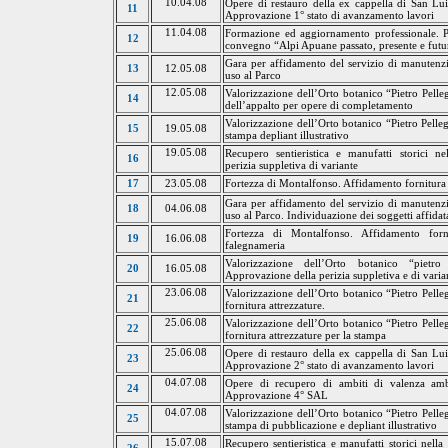
10.04.08
Opere di restauro
della
ex cappella di San Lui
11
Approvazione 1° stato di avanzamento lavori
11.04.08
Formazione ed aggiornamento professionale. P
12
convegno “
Alpi Apuane passato
, presente e fut
Gara per affidamento del servizio di manutenzi
13
12.05.08
uso al Parco
12.05.08
Valorizzazione dell’Orto botanico “Pietro Pelle
14
dell’appalto per opere di completamento
Valorizzazione dell’Orto botanico “Pietro Pelle
15
19.05.08
stampa depliant illustrativo
19.05.08
Recupero sentieristica e manufatti storici 
16
perizia suppletiva di
variante
Fortezza di Montalfonso. Affidamento fornitura d
17
23.05.08
Gara per affidamento del servizio di manutenzi
18
04.06.08
uso al Parco. Individuazione dei soggetti affidat
Fortezza di Montalfonso. Affidamento forn
19
16.06.08
falegnameria
Valorizzazione dell’Orto botanico “pietro
20
16.05.08
Approvazione della perizia suppletiva e di vari
23.06.08
Valorizzazione dell’Orto botanico “Pietro Pelle
21
fornitura attrezzature.
25.06.08
Valorizzazione dell’Orto botanico “Pietro Pelle
22
fornitura attrezzature per la stampa
25.06.08
Opere di restauro
della
ex cappella di San Lui
23
Approvazione 2° stato di avanzamento lavori
04.07.08
Opere di recupero di ambiti di valenza amb
24
Approvazione 4° SAL
04.07.08
Valorizzazione dell’Orto botanico “Pietro Pelle
25
stampa di pubblicazione e depliant
illustrativo
15.07.08
Recupero sentieristica e manufatti storici nel