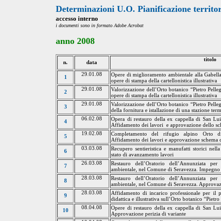
Determinazioni U.O. Pianificazione territor
accesso interno
i
documenti sono in formato Adobe Acrobat
anno
2008
titolo
n.
data
29.01.08
Opere di miglioramento ambientale alla Gabell
1
opere di stampa della cartellonistica illustrativa
29.01.08
Valorizzazione dell’Orto botanico “Pietro Pelle
2
opere di stampa della cartellonistica illustrativa
29.01.08
Valorizzazione dell’Orto botanico “Pietro Pelle
3
della fornitura e istallazione di una stazione te
06.02.08
Opera di restauro
della
ex cappella di San Lui
4
Affidamento dei lavori
e approvazione dello sc
19.02.08
Completamento del rifugio alpino Orto 
5
Affidamento dei lavori e approvazione schema d
03.03.08
Recupero sentieristica e manufatti storici ne
6
stato di avanzamento
lavori
26.03.08
Restauro dell’Oratorio dell’Annunziata per
7
ambientale, nel Comune di Seravezza. Impegno 
28.03.08
Restauro dell’Oratorio dell’Annunziata per
8
ambientale, nel Comune di Seravezza. Approvazi
28.03.08
Affidamento di incarico professionale per il 
9
didattica e illustrativa sull’Orto botanico “Pietro
08.04.08
Opere di restauro
della
ex cappella di San Lui
10
Approvazione perizia di variante