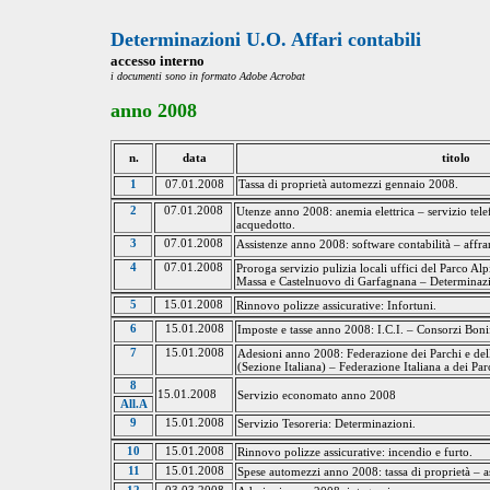
Determinazioni U.O. Affari contabili
accesso interno
i
documenti sono in formato Adobe Acrobat
anno
2008
n.
data
titolo
1
07.01.2008
Tassa di proprietà automezzi gennaio 2008.
2
07.01.2008
Utenze anno 2008: anemia elettrica – servizio tel
acquedotto.
3
07.01.2008
Assistenze anno 2008: software contabilità – affra
4
07.01.2008
Proroga servizio pulizia locali uffici del Parco Al
Massa e
Castelnuovo
di Garfagnana – Determinazi
5
15.01.2008
Rinnovo polizze assicurative: Infortuni.
6
15.01.2008
Imposte e tasse anno 2008:
I.C.I.
– Consorzi Boni
7
15.01.2008
Adesioni anno 2008: Federazione dei Parchi e del
(Sezione Italiana) – Federazione Italiana a dei Par
8
15.01.2008
Servizio economato anno 2008
All.A
9
15.01.2008
Servizio Tesoreria: Determinazioni.
10
15.01.2008
Rinnovo polizze assicurative: incendio e furto.
11
15.01.2008
Spese automezzi anno 2008: tassa di proprietà – 