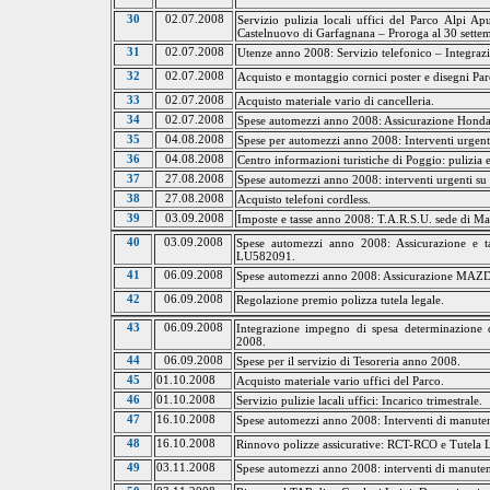
30
02.07.2008
Servizio
pulizia locali
uffici del Parco Alpi Ap
Castelnuovo
di Garfagnana – Proroga al 30 sette
31
02.07.2008
Utenze anno 2008: Servizio telefonico – Integraz
32
02.07.2008
Acquisto e montaggio cornici poster e disegni Pa
33
02.07.2008
Acquisto materiale vario di cancelleria.
34
02.07.2008
Spese automezzi anno 2008: Assicurazione Hond
35
04.08.2008
Spese per automezzi anno 2008: Interventi urgent
36
04.08.2008
Centro informazioni turistiche di Poggio: pulizia
37
27.08.2008
Spese automezzi anno 2008: interventi urgenti
38
27.08.2008
Acquisto telefoni cordless.
39
03.09.2008
Imposte e tasse anno 2008:
T.A.R.S.U.
sede di Ma
40
03.09.2008
Spese automezzi anno 2008: Assicurazione e 
LU582091.
41
06.09.2008
Spese automezzi anno 2008: Assicurazione MA
42
06.09.2008
Regolazione premio polizza tutela legale.
43
06.09.2008
Integrazione impegno di spesa determinazione 
2008.
44
06.09.2008
Spese per il servizio di Tesoreria anno 2008.
45
01.10.2008
Acquisto materiale vario uffici del Parco.
46
01.10.2008
Servizio pulizie
lacali
uffici: Incarico trimestrale.
47
16.10.2008
Spese automezzi anno 2008: Interventi di manuten
48
16.10.2008
Rinnovo polizze assicurative: RCT-RCO e Tutela L
49
03.11.2008
Spese automezzi anno 2008: interventi di manuten