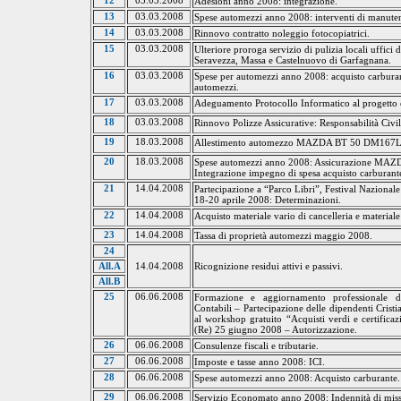
12
03.03.2008
Adesioni anno 2008: integrazione.
13
03.03.2008
Spese automezzi anno 2008: interventi di manuten
14
03.03.2008
Rinnovo contratto noleggio fotocopiatrici.
15
03.03.2008
Ulteriore proroga servizio di pulizia locali uffici
Seravezza
, Massa e
Castelnuovo
di Garfagnana.
16
03.03.2008
Spese per automezzi anno 2008: acquisto carburant
automezzi.
17
03.03.2008
Adeguamento Protocollo Informatico al progetto
18
03.03.2008
Rinnovo Polizze Assicurative: Responsabilità Civil
19
18.03.2008
Allestimento automezzo MAZDA BT 50 DM167LP 
20
18.03.2008
Spese automezzi anno 2008: Assicurazione M
Integrazione impegno di spesa acquisto carburant
21
14.04.2008
Partecipazione a “Parco Libri”, Festival Nazionale 
18-20 aprile 2008: Determinazioni.
22
14.04.2008
Acquisto materiale vario di cancelleria e materia
23
14.04.2008
Tassa di proprietà automezzi maggio 2008.
24
Ricognizione residui attivi e passivi.
All.A
14.04.2008
All.B
25
06.06.2008
Formazione e aggiornamento professionale de
Contabili – Partecipazione delle dipendenti
Crist
al workshop gratuito “Acquisti verdi e certific
(Re) 25 giugno 2008 – Autorizzazione.
26
06.06.2008
Consulenze fiscali e tributarie.
27
06.06.2008
Imposte e tasse anno 2008: ICI.
28
06.06.2008
Spese automezzi anno 2008: Acquisto carburante.
29
06.06.2008
Servizio Economato anno 2008: Indennità di missi