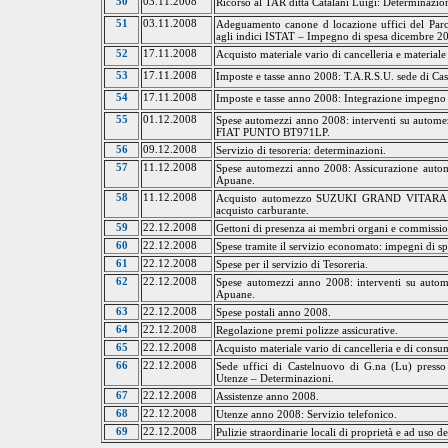
50
03.11.2008
Ricorso al TAR ditta Catalani Luigi: Determinazion
51
03.11.2008
Adeguamento canone d locazione uffici del Par
agli indici ISTAT – Impegno di spesa dicembre 2
52
17.11.2008
Acquisto materiale vario di cancelleria e material
53
17.11.2008
Imposte e tasse anno 2008:
T.A.R.S.U.
sede di
Cas
54
17.11.2008
Imposte e tasse anno 2008: Integrazione impegno
55
01.12.2008
Spese automezzi anno 2008: interventi su aut
FIAT PUNTO BT971LP.
56
09.12.2008
Servizio di tesoreria: determinazioni.
57
11.12.2008
Spese automezzi anno 2008: Assicurazione autome
Apuane.
58
11.12.2008
Acquisto automezzo SUZUKI GRAND VITARA DT
acquisto carburante.
59
22.12.2008
Gettoni di presenza ai membri organi e commissio
60
22.12.2008
Spese tramite il servizio economato: impegni di sp
61
22.12.2008
Spese per il servizio di Tesoreria.
62
22.12.2008
Spese automezzi anno 2008: interventi su autome
Apuane.
63
22.12.2008
Spese postali anno 2008.
64
22.12.2008
Regolazione premi polizze assicurative.
65
22.12.2008
Acquisto materiale vario di cancelleria e di cons
66
22.12.2008
Sede uffici di
Castelnuovo
di
G.na
(Lu) presso
Utenze – Determinazioni.
67
22.12.2008
Assistenze anno 2008.
68
22.12.2008
Utenze anno 2008: Servizio telefonico.
69
22.12.2008
Pulizie straordinarie locali di proprietà e ad uso 