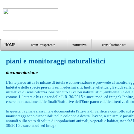
parcapu
HOME
amm. trasparente
normativa
consultazione atti
piani e monitoraggi naturalistici
documentazione
L'Ente parco
attua le misure di tutela e conservazione e provvede al monitorag
habitat e delle specie presenti sui medesimi siti. Inoltre, effettua gli studi sul
iniziative di sensibilizzazione rispetto ai valori naturalistici, ambientali e della
comma 1, lettere c bis e c ter della L.R. 30/2015 e succ. mod. ed integr.). Inoltr
essere in attuazione delle finalit?istitutive dell'Ente parco e delle direttive di 
In questa pagina è riassunta e documentata l'attività di verifica e controllo sul
monitoraggi sono disponibili nella colonna a destra. Invece, a sinistra, è possibil
annuali sullo stato di salute di popolazioni animali, vegetali e habitat, nonché l
30/2015 e succ. mod. ed integr.