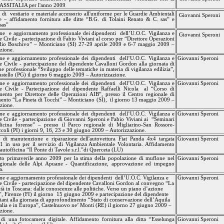
A ASSITALIA
per l'anno 2009
 di
vestiario e materiale accessorio all'uniforme per le Guardie Ambientali
Giovanni Speroni
e – affidamento fornitura alle ditte “
B.G.
di
Tolaini
Renato & C.
sas
” e
sas
”
ne e aggiornamento professionale dei dipendenti
dell’
U.O.C.
Vigilanza
e
Giovanni Speroni
e Civile - partecipazione di
Fabio Viviani
al corso per “Direttore Operazioni
dio Boschivo” – Monticiano (SI) 27-29 aprile 2009 e 6-7 maggio 2009 –
zione.
ne e aggiornamento professionale dei dipendenti
dell’
U.O.C.
Vigilanza
e
Giovanni Speroni
e Civile - partecipazione del dipendente Cavalloni Gordon alla giornata di
e professionale “Sviluppo delle tematiche in materia di vigilanza edilizia”,
Castello (PG) il giorno 6 maggio 2009 – Autorizzazione.
ne e aggiornamento professionale dei dipendenti
dell’
U.O.C.
Vigilanza
e
Giovanni Speroni
ne Civile - Partecipazione del dipendente
Raffaelli Nicola
al “Corso di
ento per Direttore delle Operazioni AIB”, presso il Centro regionale di
mento “
La Pineta
di Tocchi” – Monticiano (SI),
il giorno 13 maggio 2009 –
zione.
ne e aggiornamento professionale dei dipendenti
dell’
U.O.C.
Vigilanza
e
Giovanni Speroni
e Civile - partecipazione di
Giovanni Speroni
e
Fabio Viviani
ai
“Seminari
dicina forense” – presso il Parco regionale di Migliarino-San
Rossore-
coli
(PI) i giorni 9, 16, 23 e 30 giugno 2009 – Autorizzazione.
i di manutenzione e riparazione dell'autovettura Fiat Panda 4x4 targata
Giovanni Speroni
 in uso per il servizio di
Vigilanza
Ambientale Volontaria. Affidamento
’autofficina “Il Ponte di Tavole s.r.l.”di Querceta (LU)
to primaverile anno 2009 per la stima della popolazione di muflone nel
Giovanni Speroni
gionale delle Alpi Apuane - Quantificazione, approvazione ed impegno
a.
e e aggiornamento professionale dei dipendenti
dell’
U.O.C.
Vigilanza
e
Giovanni Speroni
e Civile - partecipazione del dipendente Cavalloni Gordon al convegno “La
ità in Toscana: dalle conoscenze alle politiche. Verso un piano d’azione
, Firenze (FI) il giorno
15 giugno 2009 e partecipazione del dipendente
iani
alla giornata di approfondimento “Stato di conservazione dell’Aquila
talia e in Europa”,
Castelnuovo
ne’ Monti (RE) il giorno 27 giugno 2009 –
zione.
di una fotocamera digitale. Affidamento fornitura alla ditta “Esselunga
Giovanni Speroni