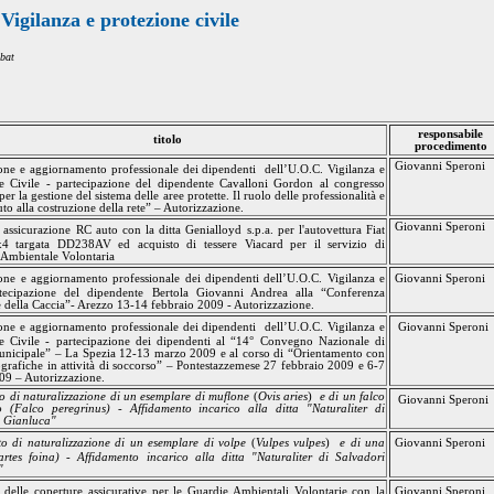
.
Vigilanza
e protezione civile
bat
responsabile
titolo
procedimento
Giovanni Speroni
ne e aggiornamento professionale dei dipendenti
dell’
U.O.C.
Vigilanza
e
e Civile - partecipazione del dipendente Cavalloni Gordon al congresso
er la gestione del sistema delle aree protette. Il ruolo delle professionalità e
uto alla costruzione della rete” – Autorizzazione.
Giovanni Speroni
 assicurazione RC auto con
la ditta Genialloyd
s.p.a. per l'autovettura Fiat
4 targata DD238AV ed acquisto di tessere Viacard per il servizio di
Ambientale Volontaria
ne e aggiornamento professionale dei dipendenti dell’
U.O.C.
Vigilanza
e
Giovanni Speroni
rtecipazione del dipendente Bertola Giovanni Andrea alla “Conferenza
 della Caccia”- Arezzo 13-14 febbraio 2009 - Autorizzazione.
ne e aggiornamento professionale dei dipendenti
dell’
U.O.C.
Vigilanza
e
Giovanni Speroni
e Civile - partecipazione dei dipendenti al “14° Convegno Nazionale di
unicipale” –
La Spezia
12-13 marzo 2009 e al corso di “Orientamento con
ografiche in attività di soccorso” –
Pontestazzemese
27 febbraio 2009 e 6-7
9 – Autorizzazione.
to di naturalizzazione di un esemplare di muflone
(
Ovis
aries
)
e di un falco
Giovanni Speroni
no (Falco
peregrinus
)
-
Affidamento incarico alla ditta "
Naturaliter
di
Gianluca"
to di naturalizzazione di un esemplare di volpe
(
Vulpes
vulpes
)
e di una
Giovanni Speroni
rtes
foina
)
-
Affidamento incarico alla ditta "
Naturaliter
di
Salvadori
"
delle coperture assicurative per le Guardie Ambientali Volontarie con
la
Giovanni Speroni