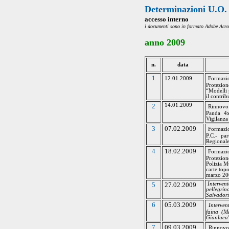
Determinazioni U.O
accesso interno
i documenti sono in formato Adobe
Acro
anno 2009
n.
data
1
12.01.2009
Formazio
Protezion
“Modelli p
il contrib
2
14.01.2009
Rinnovo
Panda 4x
Vigilanza
3
07.02.2009
Formazio
P.C
.- pa
Regionale
4
18.02.2009
Formazio
Protezion
Polizia M
carte top
marzo 200
5
27.02.2009
Interven
pellegri
Salvadori
6
05.03.2009
Interven
faina (
Ma
Gianluca
7
09.03.2009
Rinnovo 