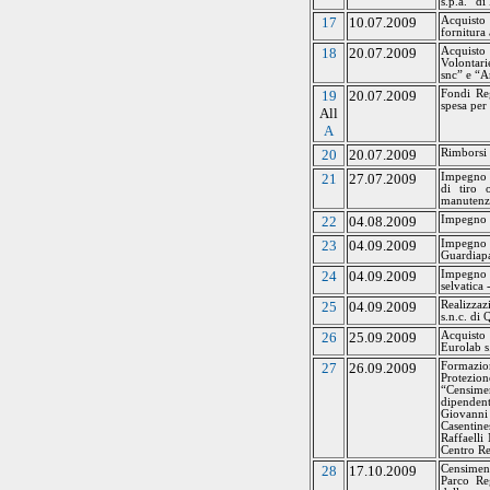
s.p.a.” d
17
10.07.2009
Acquisto 
fornitura 
18
20.07.2009
Acquisto 
Volontari
snc” e “
A
19
20.07.2009
Fondi Re
spesa per
All
A
20
20.07.2009
Rimborsi 
21
27.07.2009
Impegno d
di tiro 
manutenz
22
04.08.2009
Impegno d
23
04.09.2009
Impegno d
Guardiapa
24
04.09.2009
Impegno d
selvatica
25
04.09.2009
Realizzaz
s.n.c. di
26
25.09.2009
Acquisto 
Eurolab s
27
26.09.2009
Formazion
Protezion
“Censime
dipenden
Giovanni
Casentine
Raffaelli
Centro Re
28
17.10.2009
Censimen
Parco Re