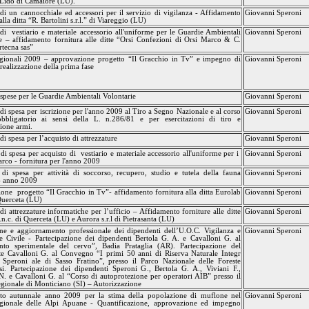
i Lido di Camaiore (LU).
di un cannocchiale ed accessori per il servizio di vigilanza - Affidamento
Giovanni Speroni
alla ditta “R. Bartolini s.r.l.” di Viareggio (LU)
di
vestiario e materiale accessorio all'uniforme per le Guardie Ambientali
Giovanni Speroni
e – affidamento fornitura alle ditte “Orsi Confezioni di Orsi Marco & C.
rtecna
sas
”
gionali 2009 – approvazione progetto “Il Gracchio in Tv” e impegno di
Giovanni Speroni
 realizzazione della prima fase
spese per le Guardie Ambientali Volontarie
Giovanni Speroni
i spesa per iscrizione per l'anno 2009 al Tiro a Segno Nazionale e al corso
Giovanni Speroni
obbligatorio ai sensi della L. n.286/81 e per esercitazioni di tiro e
ione armi.
i spesa per l’acquisto di attrezzature
Giovanni Speroni
i spesa per acquisto di
vestiario e materiale accessorio all'uniforme per i
Giovanni Speroni
rco - fornitura per l'anno 2009
i spesa per attività di soccorso, recupero, studio e tutela della fauna
Giovanni Speroni
 - anno 2009
ione
progetto “Il Gracchio in Tv”- affidamento fornitura alla ditta Eurolab
Giovanni Speroni
 Querceta (LU)
di attrezzature informatiche per l’ufficio – Affidamento forniture alle ditte
Giovanni Speroni
.n.c. di Querceta (LU) e Aurora
s.r.l
di Pietrasanta (LU)
e e aggiornamento professionale dei dipendenti dell’
U.O.C.
Vigilanza
e
Giovanni Speroni
e Civile - Partecipazione dei dipendenti Bertola G. A. e Cavalloni G. al
nto sperimentale del cervo”, Badia
Prataglia
(AR). Partecipazione del
te Cavalloni G. al Convegno “I primi 50 anni di Riserva Naturale
Integr
 Speroni
ale
di Sasso Fratino”, presso il Parco Nazionale delle Foreste
si. Partecipazione dei dipendenti Speroni G., Bertola G. A., Viviani F.,
 N. e Cavalloni G. al “Corso di autoprotezione per operatori AIB” presso il
gionale di Monticiano (SI) – Autorizzazione
to autunnale anno 2009 per la stima della popolazione di muflone nel
Giovanni Speroni
gionale delle Alpi Apuane - Quantificazione, approvazione ed impegno