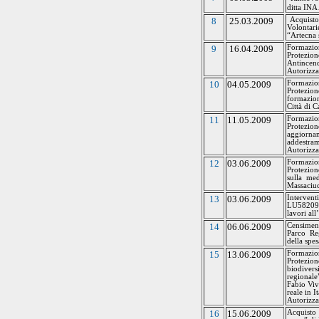
ditta IN
8
25.03.2009
Acquisto
Volontari
“
Artecna
9
16.04.2009
Formazio
Protezion
Antincen
Autorizza
10
04.05.2009
Formazio
Protezion
formazion
Città di 
11
11.05.2009
Formazio
Protezio
aggiornam
addestra
Autorizza
12
03.06.2009
Formazio
Protezion
sulla me
Massaciuc
13
03.06.2009
Intervent
LU582091
lavori all
14
06.06.2009
Censimen
Parco Re
della spes
15
13.06.2009
Formazion
Protezion
biodivers
regionale”
Fabio Viv
reale in I
Autorizza
16
15.06.2009
Acquisto 