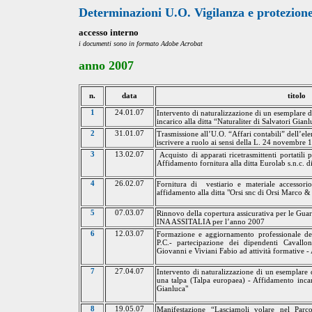
Determinazioni U.O. Vigilanza e protezione
accesso interno
i
documenti sono in formato Adobe Acrobat
anno
2007
n.
data
titolo
1
24.01.07
Intervento di naturalizzazione di un esemplare 
incarico alla ditta “Naturaliter di Salvatori Gian
2
31.01.07
Trasmissione all’U.O. “Affari contabili” dell’el
iscrivere a ruolo ai sensi della L. 24 novembre 
3
13.02.07
Acquisto di apparati ricetrasmittenti portatili pe
Affidamento fornitura alla ditta Eurolab s.n.c. d
4
26.02.07
Fornitura di
vestiario e materiale accessori
affidamento alla ditta "Orsi snc di Orsi Marco &
5
07.03.07
Rinnovo della copertura assicurativa per le Gua
INA ASSITALIA
per l’anno 2007
6
12.03.07
Formazione e aggiornamento professionale de
P.C.- partecipazione dei dipendenti Cavall
Giovanni
e
Viviani Fabio
ad attività formative -
7
27.04.07
Intervento di naturalizzazione di un esemplare 
una talpa (Talpa europaea) - Affidamento incari
Gianluca"
8
19.05.07
Manifestazione “Lasciamoli volare nel Parc