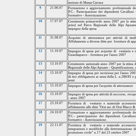
sezione di
Massa-Carrara
9
21.06.07
Formazione e aggiornamento professionale de
P.C.- Partecipazione dei dipendenti Cavallon
formative - Autorizzazione.
10
17.07.07
Censimento primaverile anno 2007 per la stim
aries) nel Parco Regionale delle Alpi Apuan
impegno della spesa
11
31.08.07
Acquisto di attrezzatura per attività di stu
Affidamento a diverse ditte per
forniture di ap
12
11.10.07
Impegno di spesa per acquisto di
vestiario e 
Guardiaparco - fornitura per l'anno 2007
13
13.10.07
Censimento autunnale anno 2007 per la stima d
Regionale delle Alpi Apuane - Quantificazione,
14
15.10.07
Impegno di spesa per iscrizione per l'anno 200
di tiro obbligatorio ai sensi della L. n.286/81 e
armi
15
15.10.07
Impegno di spesa per l'acquisto di attrezzature
16
15.10.07
Impegno di spesa per attività di soccorso, recupe
- anno 2007
17
23.10.07
Fornitura di
vestiario e materiale accessori
affidamento alle ditte "Orsi snc di Orsi Marco & 
18
24.10.07
Formazione e aggiornamento professionale de
P.C.- partecipazione dei dipendenti Cavall
formative - Autorizzazione.
19
22.11.07
Fornitura di
vestiario e materiale accessori
integrazioni e modifiche alla determinazione di
protezione civile” n.17 del 23 ottobre 2007