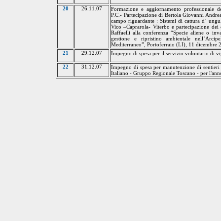
20
26.11.07
Formazione e aggiornamento professionale de
P.C.- Partecipazione di Bertola Giovanni Andre
campo riguardante
:
Sistemi di cattura d’ ungul
Vico –Caprarola- Viterbo e partecipazione dei
Raffaelli
alla conferenza “Specie aliene o invas
gestione e ripristino ambientale nell’Arci
Mediterraneo”, Portoferraio (LI), 11 dicembre 
21
29.12.07
Impegno di spesa per il servizio volontario di v
22
31.12.07
Impegno di spesa per manutenzione di sentieri 
Italiano - Gruppo Regionale Toscano - per l'an