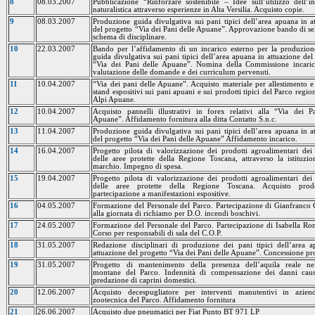
8
08.03.2007
Pubblicazione “Rinforzare sostenibile – Idee sull’utilizzo dell’i
naturalistica attraverso esperienze in Alta Versilia. Acquisto copie.
9
08.03.2007
Produzione guida divulgativa sui pani tipici dell’area apuana in a
del progetto “Via dei Pani delle Apuane”. Approvazione bando di se
schema di disciplinare.
10
22.03.2007
Bando per l’affidamento di un incarico esterno per la produzio
guida divulgativa sui pani tipici dell’area apuana in attuazione del
“Via dei Pani delle Apuane”. Nomina della Commissione incarica
valutazione delle domande e dei curriculum pervenuti.
11
10.04.2007
“Via dei pani delle Apuane”. Acquisto materiale per allestimento e
stand espositivi sui pani apuani e sui prodotti tipici del Parco regio
Alpi Apuane.
12
10.04.2007
Acquisto pannelli illustrativi in forex relativi alla “Via dei P
Apuane”. Affidamento fornitura alla ditta Contatto S.n.c.
13
11.04.2007
Produzione guida divulgativa sui pani tipici dell’area apuana in a
del progetto “Via dei Pani delle Apuane” Affidamento incarico.
14
16.04.2007
Progetto pilota di valorizzazione dei prodotti agroalimentari dei
delle aree protette della Regione Toscana, attraverso la istituzi
marchio. Impegno di spesa.
15
19.04.2007
Progetto pilota di valorizzazione dei prodotti agroalimentari dei
delle aree protette della Regione Toscana. Acquisto prod
partecipazione a manifestazioni espositive.
16
04.05.2007
Formazione del Personale del Parco. Partecipazione di Gianfranco
alla giornata di richiamo per D.O. incendi boschivi.
17
24.05.2007
Formazione del Personale del Parco. Partecipazione di Isabella Ron
Corso per responsabili di sala del C.O.P.
18
31.05.2007
Redazione disciplinari di produzione dei pani tipici dell’area 
attuazione del progetto “Via dei Pani delle Apuane”. Concessione pr
19
31.05.2007
Progetto di mantenimento della presenza dell’aquila reale ne
montane del Parco. Indennità di compensazione dei danni causa
predazione di caprini domestici.
20
12.06.2007
Acquisto decespugliatore per interventi manutentivi in azien
zootecnica del Parco. Affidamento fornitura
21
26.06.2007
Acquisto due pneumatici per Fiat Punto BT 971 LP