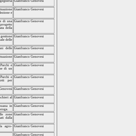
ngegneria
Gianfranco Genovesi
ttuazione
Gianfranco Genovesi
lezione e
ne di una
Gianfranco Genovesi
 progetto
ta della
 gestione
Gianfranco Genovesi
nale delle
ani delle
Gianfranco Genovesi
ttuazione
Gianfranco Genovesi
 Parchi e
Gianfranco Genovesi
one di un
 Parchi e
Gianfranco Genovesi
otti per
 Genovesi
Gianfranco Genovesi
chieri al
Gianfranco Genovesi
apuana in
Gianfranco Genovesi
oroga.
lle zone
Gianfranco Genovesi
ti dalla
da agro-
Gianfranco Genovesi
Gianfranco Genovesi