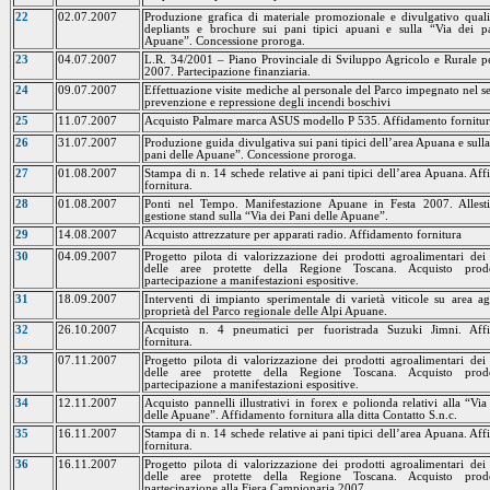
22
02.07.2007
Produzione grafica di materiale promozionale e divulgativo quali
depliants e brochure sui pani tipici apuani e sulla “Via dei p
Apuane”. Concessione proroga.
23
04.07.2007
L.R. 34/2001 – Piano Provinciale di Sviluppo Agricolo e Rurale p
2007. Partecipazione finanziaria.
24
09.07.2007
Effettuazione visite mediche al personale del Parco impegnato nel se
prevenzione e repressione degli incendi boschivi
25
11.07.2007
Acquisto Palmare marca ASUS modello P 535. Affidamento fornitur
26
31.07.2007
Produzione guida divulgativa sui pani tipici dell’area Apuana e sulla
pani delle Apuane”. Concessione proroga.
27
01.08.2007
Stampa di n. 14 schede relative ai pani tipici dell’area Apuana. Af
fornitura.
28
01.08.2007
Ponti nel Tempo. Manifestazione Apuane in Festa 2007. Allest
gestione stand sulla “Via dei Pani delle Apuane”.
29
14.08.2007
Acquisto attrezzature per apparati radio. Affidamento fornitura
30
04.09.2007
Progetto pilota di valorizzazione dei prodotti agroalimentari dei
delle aree protette della Regione Toscana. Acquisto prod
partecipazione a manifestazioni espositive.
31
18.09.2007
Interventi di impianto sperimentale di varietà viticole su area ag
proprietà del Parco regionale delle Alpi Apuane.
32
26.10.2007
Acquisto n. 4 pneumatici per fuoristrada Suzuki Jimni. Aff
fornitura.
33
07.11.2007
Progetto pilota di valorizzazione dei prodotti agroalimentari dei
delle aree protette della Regione Toscana. Acquisto prod
partecipazione a manifestazioni espositive.
34
12.11.2007
Acquisto pannelli illustrativi in forex e polionda relativi alla “Via
delle Apuane”. Affidamento fornitura alla ditta Contatto S.n.c.
35
16.11.2007
Stampa di n. 14 schede relative ai pani tipici dell’area Apuana. Af
fornitura.
36
16.11.2007
Progetto pilota di valorizzazione dei prodotti agroalimentari dei
delle aree protette della Regione Toscana. Acquisto prod
partecipazione alla Fiera Campionaria 2007.