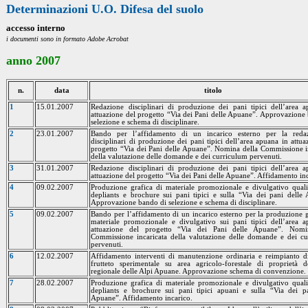
Determinazioni U.O. Difesa del suolo
accesso interno
i documenti sono in formato Adobe Acrobat
anno 2007
n.
data
titolo
1
15.01.2007
Redazione disciplinari di produzione dei pani tipici dell’area 
attuazione del progetto “Via dei Pani delle Apuane”. Approvazione
selezione e schema di disciplinare.
2
23.01.2007
Bando per l’affidamento di un incarico esterno per la reda
disciplinari di produzione dei pani tipici dell’area apuana in attua
progetto “Via dei Pani delle Apuane”. Nomina della Commissione i
della valutazione delle domande e dei curriculum pervenuti.
3
31.01.2007
Redazione disciplinari di produzione dei pani tipici dell’area 
attuazione del progetto “Via dei Pani delle Apuane”. Affidamento in
4
09.02.2007
Produzione grafica di materiale promozionale e divulgativo quali
depliants e brochure sui pani tipici e sulla “Via dei pani delle
Approvazione bando di selezione e schema di disciplinare.
5
09.02.2007
Bando per l’affidamento di un incarico esterno per la produzione g
materiale promozionale e divulgativo sui pani tipici dell’area 
attuazione del progetto “Via dei Pani delle Apuane”. Nomi
Commissione incaricata della valutazione delle domande e dei c
pervenuti.
6
12.02.2007
Affidamento interventi di manutenzione ordinaria e reimpianto d
frutteto sperimentale su area agricolo-forestale di proprietà 
regionale delle Alpi Apuane. Approvazione schema di convenzione.
7
28.02.2007
Produzione grafica di materiale promozionale e divulgativo quali
depliants e brochure sui pani tipici apuani e sulla “Via dei p
Apuane”. Affidamento incarico.