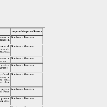
responsabile procedimento
apuana in
Gianfranco Genovesi
 bando di
zione di
Gianfranco Genovesi
zione del
ncaricata
apuana in
Gianfranco Genovesi
carico.
 posters,
Gianfranco Genovesi
 Apuane”.
rafica di
Gianfranco Genovesi
apuana in
na della
urriculum
i piccolo
Gianfranco Genovesi
del Parco
 posters,
Gianfranco Genovesi
ani delle