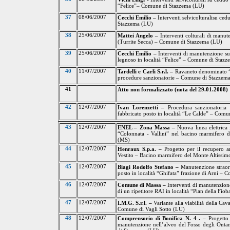
“Felice”– Comune di Stazzema (LU)
37
08/06/2007
Cecchi Emilio –
Interventi selvicolturalisu ce
Stazzema (LU)
38
25/06/2007
Mattei Angelo –
Interventi colturali di manu
(Turrite Secca) – Comune di Stazzema (LU)
39
25/06/2007
Cecchi Emilio –
Interventi di manutenzione su
legnoso in località “Felice” – Comune di Staz
40
11/07/2007
Tardelli e Carli S.r.l. –
Ravaneto denominato “
procedure sanzionatorie – Comune di Stazzem
41
Atto non formalizzato (nota del 29.01.2008)
42
12/07/2007
Ivan Lorenzetti –
Procedura sanzionatoria
fabbricato posto in località “Le Calde” – Com
43
12/07/2007
ENEL – Zona Massa –
Nuova linea elettrica
“Colonnata - Vallini” nel bacino marmifero
(MS)
44
12/07/2007
Henraux S.p.a. –
Progetto per il recupero a
Vestito – Bacino marmifero del Monte Altissi
45
12/07/2007
Biagi Rodolfo Stefano –
Manutenzione straor
posto in località “Ghifata” frazione di Arni –
46
12/07/2007
Comune di Massa –
Interventi di manutenzione
di un ripetitore RAI in località “Pian della F
47
12/07/2007
I.M.G. S.r.l. –
Variante alla viabilità della Ca
Comune di Vagli Sotto (LU)
48
12/07/2007
Comprensorio di Bonifica N. 4 . –
Progetto 
manutenzione nell’alveo del Fosso degli Ontane