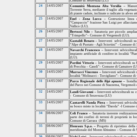
Comune di Seravezza (LU
)
24
14/05/2007
Comunità Montana Alta Versilia –
Manute
Torrente Serra, mediante il taglio alla vegetaz
di piante cadute, inclinate o radicate in alveo
25
14/05/2007
Enel - Zona Lucca –
Costruzione linea e
“Campaccio” frazione San Luigi per allacciame
Vallico (LU).
26
14/05/2007
Bertozzi Nilo –
Sanatoria per piccolo ampliam
“Trimpello”– Comune di Vergemoli (LU).
27
14/05/2007
Gastaldi Renato –
Interventi
selvicolturali s
“Alpe di Puntato - Agli Sciortini” - Comune di
28
14/05/2007
Navarchi Francesco –
Interventi selvicoltur
impianto artificiale di conifere in località “P
(LU).
29
14/05/2007
Pardini Vittorio –
Interventi selvicolturali su 
di
Precchia – Casoli”– Comune di Camaiore (L
30
14/05/2007
Marracci Vincenzo –
Interventi selvicoltural
località “Molinacci - Torcigliano”– Comune di
31
14/05/2007
Parco Regionale delle Alpi apuane –
Install
del Parco nei Comune di Stazzema, Vergemoli
32
14/05/2007
Landi Giovanni –
Interventi selvicolturali su 
-
Comune di Seravezza (LU)
33
14/05/2007
Cantarelli Nanda Piera –
Interventi selvicolt
su bosco misto in località “Darola” -l Comune
34
08/06/2007
Celi Franco –
Sanatoria inerente realizzazione
parte dei confini di terreni di proprietà in 
Comune di Carrara
(MS)
35
08/06/2007
Henraux S.p.a. –
Progetto di ripristino della
meridionale del Monte Altissimo – Comune di
36
08/06/2007
Vichi Luigi -
Interventi selvicolturali
su ceduo 