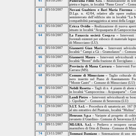
61
05/10/2007
Panorama Films S.r.l. –
Realizzazione di sce
pietra e legno, in località “Passo Croce” - Com
62
05/10/2007
Novani Gualtiero e Ilari Maria Fiorenza 
D.Lgs. n. 42/04, relative alle opere realiz
seminterrato dell’edificio sito in località “
La M
compatibilità paesaggistica ai sensi della Leg
63
05/10/2007
Cricca Ovidio –
Realizzazione di nuova apertu
situato in località “Acquasparta di Campoceci
64
05/10/2007
La Fanaccia
società Coop.va –
Interventi
forestali esistenti per esbosco di materiale leg
di Minucciano (LU).
65
05/10/2007
Giannetti Gian Maria –
Interventi selvicol
località “ Campi a Cà – Gramolazzo” – Comun
66
05/10/2007
Giannotti Mauro –
Interventi selvicolturali
località “Brenti” della frazione di Torcigliano
67
05/10/2007
Provincia di Massa Carrara –
Interventi Fo
Carrara (MS).
68
05/10/2007
Comune di Minucciano –
Taglio colturale d
nero inserito nel Piano di Assestamento For
“Monte Castri” – Comune di Minucciano (LU
)
69
05/10/2007
Nobili Rosetta –
Tagli di n. 4 piante di abete 
in località “Campocecina – Acquasparta” – Co
70
05/10/2007
Landi Pietro –
Interventi selvicolturali su bo
– Cipollaio” – Comune di Seravezza (LU)
71
29/10/2007
S.I.T. S.r.l. –
Procedura di sanatoria art. 167
D
al sito estrattivo del Piastraio, località “Mulina”
72
29/10/2007
Henraux S.p.a -
Variante al progetto di colti
ravaneto il Giardino– Comune di Seravezza (
73
09/11/2007
MI.GRA. S.r.l. –
Prelievo e recupero ravan
marmifero di Orto di Donna - Comune di Min
74
13/11/2007
Tommasi Damiano –
Sistemazione di uno str