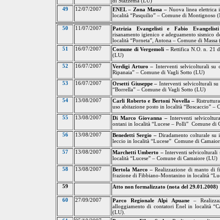
di Stazzema (LU)
49
12/07/2007
ENEL – Zona Massa –
Nuova linea elettrica
località “Pasquilio” – Comune di Montignoso 
50
11/07/2007
Patrizia Evangelisti e Fabio Evangelis
risanamento igienico e adeguamento sismico dell
località “Porneta”, Antona – Comune di Massa
51
16/07/2007
Comune di Vergemoli –
Rettifica N.O. n. 21
(LU)
52
16/07/2007
Verdigi Arturo –
Interventi selvicolturali su
Ripanaia” – Comune di Vagli Sotto (LU)
53
16/07/2007
Orsetti Giuseppe –
Interventi selvicolturali s
“Borrella” – Comune di Vagli Sotto (LU)
54
13/08/2007
Carli Roberto e Bertoni Novella –
Ristruttur
uso abitazione posto in località “Boscaccio” 
55
13/08/2007
Di Marco Giovanna –
Interventi selvicoltu
ontani in località “Lucese – Polli”
Comune di 
56
13/08/2007
Benedetti Sergio –
Diradamento colturale su i
leccio in località “Lucese”
Comune di Camaior
57
13/08/2007
Marchetti Umberto –
Interventi selvicoltural
località “Lucese” – Comune di Camaiore (LU)
58
13/08/2007
Bertola Marco –
Realizzazione di manto di fi
frazione di Fibbiano-Montanino in località “
59
Atto non formalizzato (nota del 29.01.2008)
60
27/09/2007
Parco Regionale Alpi Apuane
– Realizz
alloggiamento di contatori Enel in località 
(LU).