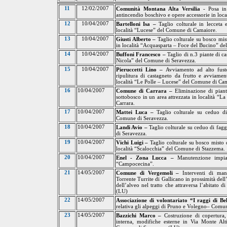
11
12/02/2007
Comunità Montana Alta Versilia
- Posa in 
antincendio boschivo e opere accessorie in lo
12
10/04/2007
Bartelloni Isa –
Taglio colturale in lecceta 
località “Lucese” del Comune di Camaiore.
13
10/04/2007
Giusti Alberto –
Taglio colturale su bosco mist
in località “Acquasparta – Foce
del
Bucino” del
14
10/04/2007
Buffoni Francesco –
Taglio di n.3 piante di ca
Nicola” del Comune di Seravezza.
15
10/04/2007
Pieruccetti Lino –
Avviamento ad alto fust
ripulitura di castagneto da frutto e avviamen
località “Le Polle – Lucese” del Comune di Ca
16
10/04/2007
Comune di Carrara –
Eliminazione di piant
sottobosco in
un
area attrezzata in località “
La
Carrara.
17
10/04/2007
Mattei Luca –
Taglio colturale su ceduo d
Comune di Seravezza.
18
10/04/2007
Landi Avio –
Taglio colturale su ceduo di fag
di Seravezza.
19
10/04/2007
Vichi Luigi –
Taglio colturale su bosco misto d
località “Scalocchia” del Comune di Stazzema.
20
10/04/2007
Enel - Zona Lucca –
Manutenzione impi
“Campocecina”.
21
14/05/2007
Comune di Vergemoli –
Interventi di man
Torrente Turrite di Gallicano in prossimità del
dell’alveo nel tratto che attraversa l’abitat
(LU)
22
14/05/2007
Associazione di volontariato “I raggi di Be
relativa gli alpeggi di Pruno e Volegno– Comu
23
14/05/2007
Bazzichi Marco –
Costruzione di copertura,
interna, modifiche esterne in Via Monte Alt