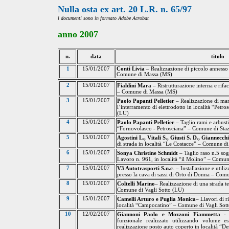
Nulla osta ex art.
20 L
.R. n. 65/97
i documenti sono in formato Adobe Acrobat
anno
2007
n.
data
titolo
1
15/01/2007
Conti Livia
– Realizzazione di piccolo annesso 
Comune di Massa (MS
)
2
15/01/2007
Fialdini Mara
– Ristrutturazione interna e rifa
– Comune di Massa (MS)
3
15/01/2007
Paolo Papanti Pelletier
– Realizzazione di manu
l’interramento di elettrodotto in località “Pet
(LU)
4
15/01/2007
Paolo Papanti Pelletier
– Taglio rami e arbusti
“Fornovolasco - Petrosciana” – Comune di St
5
15/01/2007
Agostini L., Vitali S., Giusti S. D., Giannecch
di strada in località “Le Costacce” – Comune d
6
15/01/2007
Sonya Christine Schmidt
– Taglio raso n.5 sogg
Lavoro n.
961, in
località “
il
Molino” – Comune
7
15/01/2007
V3 Autotrasporti S.n.c
. – Installazione e util
presso la cava di sassi di Orto di Donna – Co
8
15/01/2007
Coltelli Marino
– Realizzazione di una strada 
Comune di Vagli Sotto (LU)
9
15/01/2007
Camelli Arturo e Puglia Monica
– Llavori di r
località “Campocatino” – Comune di Vagli Sot
10
12/02/2007
Giannoni Paolo e Mozzoni Fiammetta
- A
funzionale realizzato utilizzando volume es
realizzazione posto auto coperto
in località “D