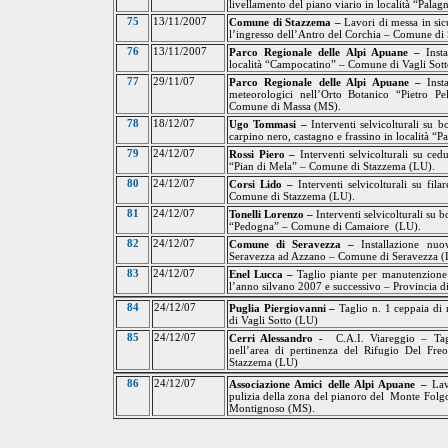
livellamento del piano viario in località “Pal
75
13/11/2007
Comune di Stazzema –
Lavori di messa in sic
l’ingresso dell’Antro
del
Corchia – Comune di 
76
13/11/2007
Parco Regionale delle Alpi Apuane –
Inst
località “Campocatino” – Comune di Vagli Sot
77
29/11/07
Parco Regionale delle Alpi Apuane –
Inst
meteorologici nell’Orto Botanico “Pietro Pel
Comune di Massa (MS).
78
18/12/07
Ugo Tommasi –
Interventi selvicolturali su b
carpino nero, castagno e frassino in località 
79
24/12/07
Rossi Piero –
Interventi selvicolturali su ce
“Pian di Mela” – Comune di Stazzema (LU).
80
24/12/07
Corsi Lido –
Interventi selvicolturali su fil
Comune di Stazzema (LU).
81
24/12/07
Tonelli Lorenzo –
Interventi selvicolturali su b
“Pedogna” – Comune di Camaiore
(LU).
82
24/12/07
Comune di Seravezza –
Installazione nu
Seravezza ad Azzano – Comune di Seravezza (
83
24/12/07
Enel Lucca –
Taglio piante per manutenzione 
l’anno silvano 2007 e successivo – Provincia 
84
24/12/07
Puglia Piergiovanni –
Taglio n. 1 ceppaia
di n
di Vagli Sotto (LU)
85
24/12/07
Cerri Alessandro -
C.A.I. Viareggio – Tag
nell’area di pertinenza del Rifugio Del Freo
Stazzema (LU)
86
24/12/07
Associazione Amici delle Alpi Apuane –
Lav
pulizia della zona del pianoro del
Monte Folgor
Montignoso (MS).